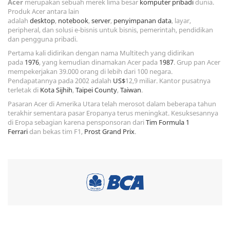
Acer
merupakan sebuah merek lima besar
komputer pribadi
dunia.
Produk Acer antara lain
adalah
desktop
,
notebook
,
server
,
penyimpanan data
, layar,
peripheral, dan solusi e-bisnis untuk bisnis, pemerintah, pendidikan
dan pengguna pribadi.
Pertama kali didirikan dengan nama Multitech yang didirikan
pada
1976
, yang kemudian dinamakan Acer pada
1987
. Grup pan Acer
mempekerjakan 39.000 orang di lebih dari 100 negara.
Pendapatannya pada 2002 adalah
US$
12,9 miliar. Kantor pusatnya
terletak di
Kota Sijhih
,
Taipei County
,
Taiwan
.
Pasaran Acer di Amerika Utara telah merosot dalam beberapa tahun
terakhir sementara pasar Eropanya terus meningkat. Kesuksesannya
di Eropa sebagian karena pensponsoran dari
Tim Formula 1
Ferrari
dan bekas tim F1,
Prost Grand Prix
.