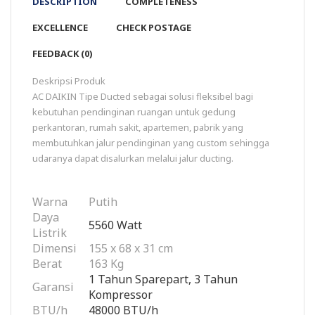
DESCRIPTION
COMPLETENESS
EXCELLENCE
CHECK POSTAGE
FEEDBACK (0)
Deskripsi Produk
AC DAIKIN Tipe Ducted sebagai solusi fleksibel bagi
kebutuhan pendinginan ruangan untuk gedung
perkantoran, rumah sakit, apartemen, pabrik yang
membutuhkan jalur pendinginan yang custom sehingga
udaranya dapat disalurkan melalui jalur ducting.
Warna
Putih
Daya
5560 Watt
Listrik
Dimensi
155 x 68 x 31 cm
Berat
163 Kg
1 Tahun Sparepart, 3 Tahun
Garansi
Kompressor
BTU/h
48000 BTU/h