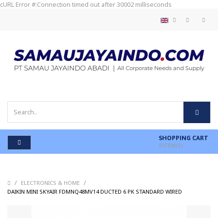
cURL Error #:Connection timed out after 30002 milliseconds
SHOPPING CART
0
ITEM(S)
/
/
ELECTRONICS & HOME
/
DAIKIN MINI SKYAIR FDMNQ48MV14 DUCTED 6 PK STANDARD WIRED