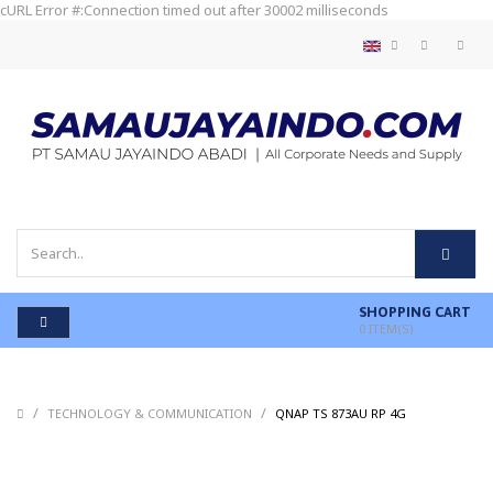
cURL Error #:Connection timed out after 30002 milliseconds
SHOPPING CART
0
ITEM(S)
/
/
/
TECHNOLOGY & COMMUNICATION
QNAP TS 873AU RP 4G