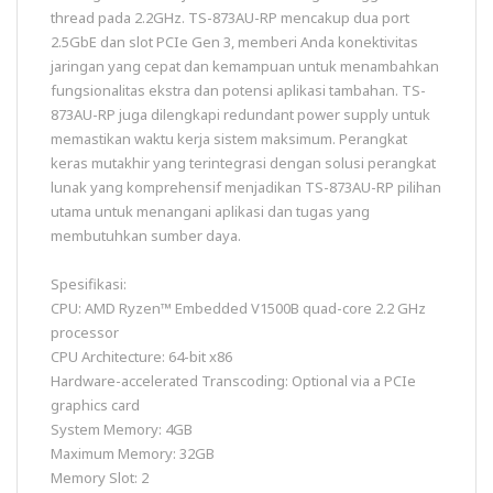
thread pada 2.2GHz. TS-873AU-RP mencakup dua port
2.5GbE dan slot PCIe Gen 3, memberi Anda konektivitas
jaringan yang cepat dan kemampuan untuk menambahkan
fungsionalitas ekstra dan potensi aplikasi tambahan. TS-
873AU-RP juga dilengkapi redundant power supply untuk
memastikan waktu kerja sistem maksimum. Perangkat
keras mutakhir yang terintegrasi dengan solusi perangkat
lunak yang komprehensif menjadikan TS-873AU-RP pilihan
utama untuk menangani aplikasi dan tugas yang
membutuhkan sumber daya.
Spesifikasi:
CPU: AMD Ryzen™ Embedded V1500B quad-core 2.2 GHz
processor
CPU Architecture: 64-bit x86
Hardware-accelerated Transcoding: Optional via a PCIe
graphics card
System Memory: 4GB
Maximum Memory: 32GB
Memory Slot: 2