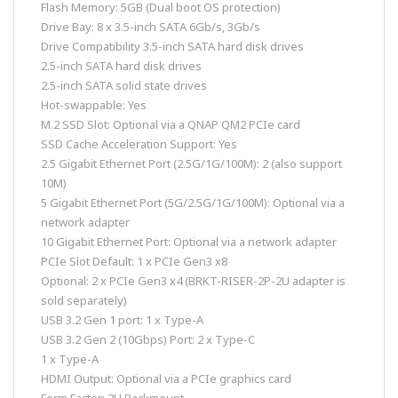
Flash Memory: 5GB (Dual boot OS protection)
Drive Bay: 8 x 3.5-inch SATA 6Gb/s, 3Gb/s
Drive Compatibility 3.5-inch SATA hard disk drives
2.5-inch SATA hard disk drives
2.5-inch SATA solid state drives
Hot-swappable: Yes
M.2 SSD Slot: Optional via a QNAP QM2 PCIe card
SSD Cache Acceleration Support: Yes
2.5 Gigabit Ethernet Port (2.5G/1G/100M): 2 (also support
10M)
5 Gigabit Ethernet Port (5G/2.5G/1G/100M): Optional via a
network adapter
10 Gigabit Ethernet Port: Optional via a network adapter
PCIe Slot Default: 1 x PCIe Gen3 x8
Optional: 2 x PCIe Gen3 x4 (BRKT-RISER-2P-2U adapter is
sold separately)
USB 3.2 Gen 1 port: 1 x Type-A
USB 3.2 Gen 2 (10Gbps) Port: 2 x Type-C
1 x Type-A
HDMI Output: Optional via a PCIe graphics card